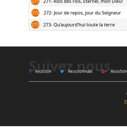
271
271- Rois des rois, Eternel, mon Dieu!
272
272- Jour de repos, jour du Seigneur
273
273- Qu’aujourd’hui toute la terre
Suivez nous...
Rezo509
Rezo509Haiti
Rezo509
P