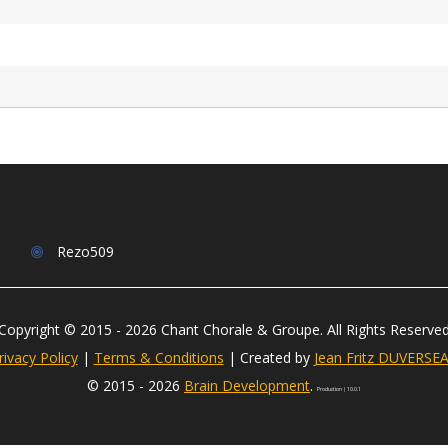
Rezo509
Copyright © 2015 -
2026
Chant Chorale & Groupe. All Rights Reserve
rivacy Policy
|
Terms & Conditions
| Created by
Jean Fritz DUVERSE
© 2015 -
2026
Brain Development
.
Production | 10.0.1