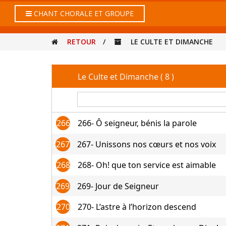
CHANT CHORALE ET GROUPE
RETOUR
/
LE CULTE ET DIMANCHE
Le Culte et Dimanche ( 8 )
266
266- Ô seigneur, bénis la parole
267
267- Unissons nos cœurs et nos voix
268
268- Oh! que ton service est aimable
269
269- Jour de Seigneur
270
270- L’astre à l’horizon descend