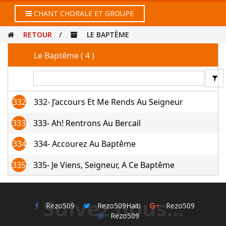
CHANT CHORALE ET GROUPE
RETOUR
/
LE BAPTÊME
Le Baptême ( 4 )
332
332- J’accours Et Me Rends Au Seigneur
333
333- Ah! Rentrons Au Bercail
334
334- Accourez Au Baptême
335
335- Je Viens, Seigneur, A Ce Baptême
Suivez nous...
Rezo509
Rezo509Haiti
Rezo509
Rezo509