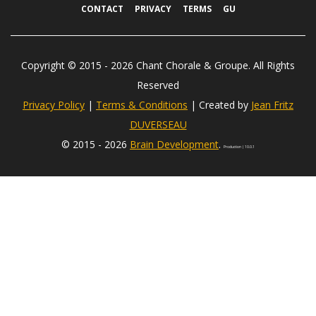
CONTACT
PRIVACY
TERMS
GU
Copyright © 2015 -
2026
Chant Chorale & Groupe. All Rights
Reserved
Privacy Policy
|
Terms & Conditions
| Created by
Jean Fritz
DUVERSEAU
© 2015 -
2026
Brain Development
.
Production | 10.0.1