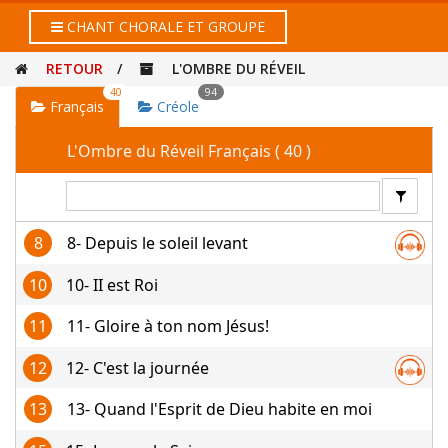
CHANT CHORALE ET GROUPE
RETOUR
/
L'OMBRE DU RÉVEIL
40
94
Français
Créole
L'Ombre du Réveil Français ( 40 )
8
8- Depuis le soleil levant
10
10- II est Roi
11
11- Gloire à ton nom Jésus!
12
12- C'est la journée
13
13- Quand l'Esprit de Dieu habite en moi