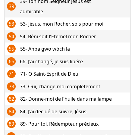
39- Ton nom Seigneur Jésus est
39
admirable
53
53- Jésus, mon Rocher, sois pour moi
54
54- Béni soit l'Etemel mon Rocher
55
55- Anba gwo wòch la
66
66- J'ai changé, je suis libéré
71
71- O Saint-Esprit de Dieu!
73
73- Oui, change-moi completement
82
82- Donne-moi de l'huile dans ma lampe
84
84- J'ai décidé de suivre, Jésus
89
89- Pour toi, Rédempteur précieux