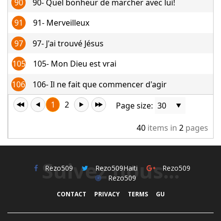
90
90- Quel bonheur de marcher avec lui!
91
91- Merveilleux
97
97- J'ai trouvé Jésus
105
105- Mon Dieu est vrai
106
106- Il ne fait que commencer d'agir
1
2
Page size:
40
items in
2
pages
Suivez nous...
Rezo509
Rezo509Haiti
Rezo509
Rezo509
CONTACT
PRIVACY
TERMS
GU