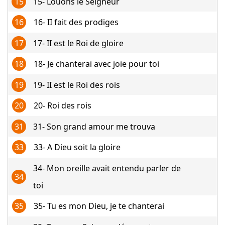
15
15- Louons le Seigneur
16
16- II fait des prodiges
17
17- II est le Roi de gloire
18
18- Je chanterai avec joie pour toi
19
19- II est le Roi des rois
20
20- Roi des rois
31
31- Son grand amour me trouva
33
33- A Dieu soit la gloire
34- Mon oreille avait entendu parler de
34
toi
35
35- Tu es mon Dieu, je te chanterai