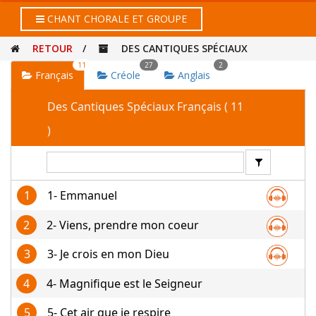
CHANT CHORALE ET GROUPE
RETOUR
/
DES CANTIQUES SPÉCIAUX
11
27
2
Français
Créole
Anglais
Des Cantiques Spéciaux Français ( 11
)
1
1- Emmanuel
2
2- Viens, prendre mon coeur
3
3- Je crois en mon Dieu
4
4- Magnifique est le Seigneur
5
5- Cet air que je respire