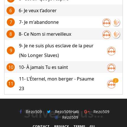
6
6- Je veux t’adorer
7
7- Je m'abandonne
8
8- Ce Nom si merveilleux
9- Je ne suis plus esclave de la peur
9
(No Longer Slaves)
10
10- À jamais Tu es saint
11- L'Éternel, mon berger - Psaume
2
11
23
Suivez nous...
Rezo509
Rezo509Haiti
Rezo509
Rezo509
CONTACT
PRIVACY
TERMS
GU